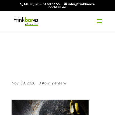
+49 (0)176 – 61 68 33 55
info@trinkbares-
cocktail.de
2020-10-15
Trinkbares
Cocktailshooting3134
Nov. 30, 2020
|
0 Kommentare