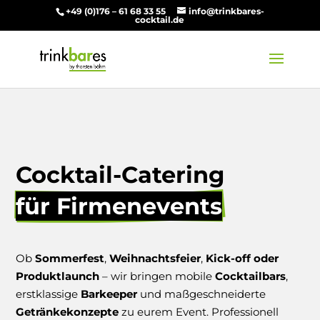
+49 (0)176 – 61 68 33 55
info@trinkbares-
cocktail.de
Cocktail-Catering 
für Firmenevents
Ob
Sommerfest
,
Weihnachtsfeier
,
Kick-off oder
Produktlaunch
– wir bringen mobile
Cocktailbars
,
erstklassige
Barkeeper
und maßgeschneiderte
Getränkekonzepte
zu eurem Event. Professionell