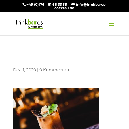
+49 (0)176 – 61 68 33 55
info@trinkbares-
cocktail.de
Guacamole
Dez. 1, 2020
|
0 Kommentare