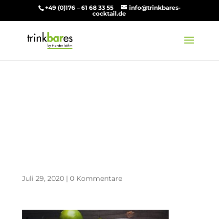
+49 (0)176 – 61 68 33 55
info@trinkbares-
cocktail.de
Glass of gin tonic
with ice, cucumber,
lime over a dark
wood table
Juli 29, 2020
|
0 Kommentare