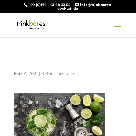
+49 (0)176 – 61 68 33 55
info@trinkbares-
cocktail.de
Caipirinha
Feb. 4, 2021
|
0 Kommentare