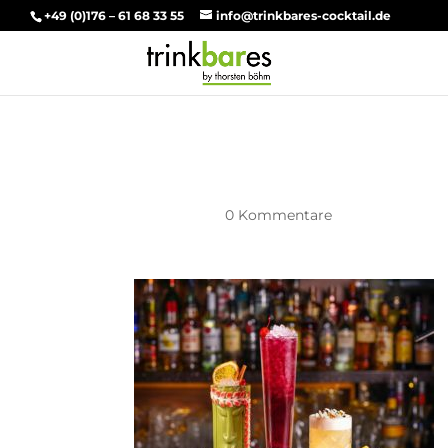
+49 (0)176 – 61 68 33 55
info@trinkbares-cocktail.de
Frucht Cocktails
Feb. 4, 2021
|
0 Kommentare