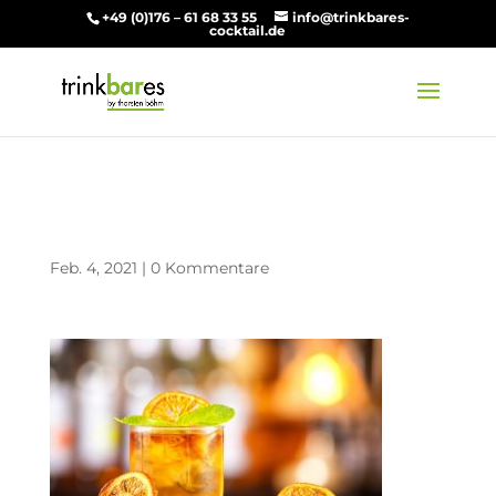
+49 (0)176 – 61 68 33 55
info@trinkbares-
cocktail.de
Boy from Ipanema
Feb. 4, 2021
|
0 Kommentare