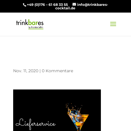
+49 (0)176 – 61 68 33 55
info@trinkbares-
cocktail.de
Lieferservice
Nov. 11, 2020
|
0 Kommentare