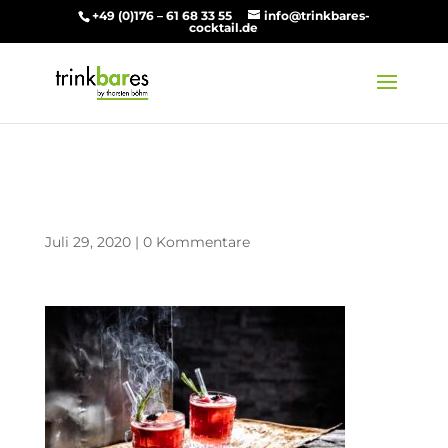
+49 (0)176 – 61 68 33 55
info@trinkbares-
cocktail.de
trinkBARes-0016
Juli 29, 2020
|
0 Kommentare