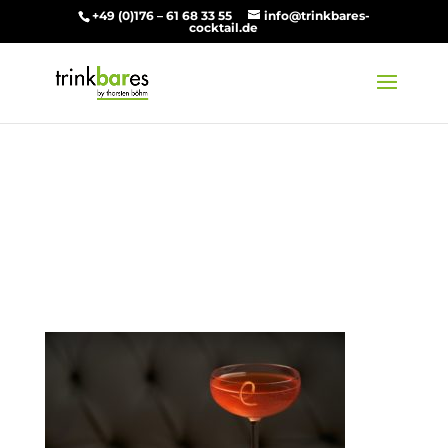
+49 (0)176 – 61 68 33 55
info@trinkbares-
cocktail.de
Classic alcoholic
cocktail beverage,
close-up