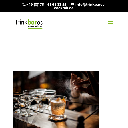
+49 (0)176 – 61 68 33 55
info@trinkbares-
cocktail.de
Gutscheine