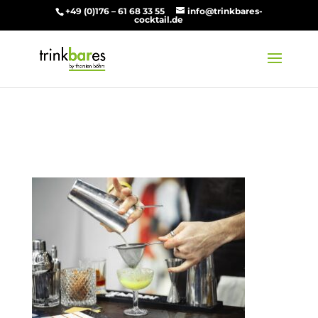
+49 (0)176 – 61 68 33 55
info@trinkbares-
cocktail.de
Cocktailkurs