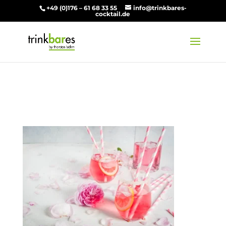
+49 (0)176 – 61 68 33 55
info@trinkbares-
cocktail.de
AdobeStock_158787503